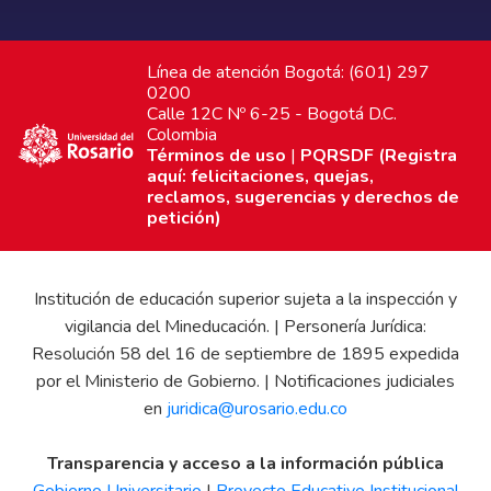
Línea de atención Bogotá: (601) 297
0200
Calle 12C Nº 6-25 - Bogotá D.C.
Colombia
Términos de uso
|
PQRSDF (Registra
aquí: felicitaciones, quejas,
reclamos, sugerencias y derechos de
petición)
Institución de educación superior sujeta a la inspección y
vigilancia del Mineducación. | Personería Jurídica:
Resolución 58 del 16 de septiembre de 1895 expedida
por el Ministerio de Gobierno. | Notificaciones judiciales
en
juridica@urosario.edu.co
Transparencia y acceso a la información pública
Gobierno Universitario
|
Proyecto Educativo Institucional