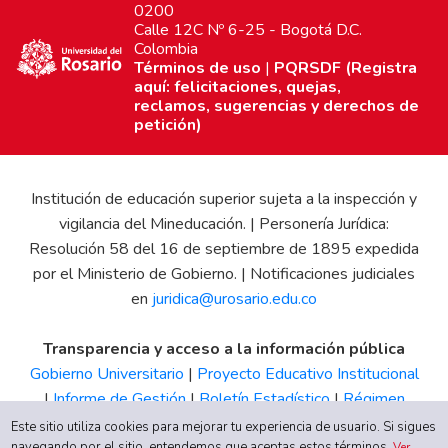
0200
Calle 12C Nº 6-25 - Bogotá D.C.
Colombia
Términos de uso
|
PQRSDF (Registra
aquí: felicitaciones, quejas,
reclamos, sugerencias y derechos de
petición)
Institución de educación superior sujeta a la inspección y
vigilancia del Mineducación. | Personería Jurídica:
Resolución 58 del 16 de septiembre de 1895 expedida
por el Ministerio de Gobierno. | Notificaciones judiciales
en
juridica@urosario.edu.co
Transparencia y acceso a la información pública
Gobierno Universitario
|
Proyecto Educativo Institucional
|
Informe de Gestión
|
Boletín Estadístico
|
Régimen
Tributario
|
Estados Financieros
|
Código de Ética
|
Canal
Este sitio utiliza cookies para mejorar tu experiencia de usuario. Si sigues
navegando por el sitio, entendemos que aceptas estos términos.
Ver