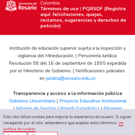
Colombia
Términos de uso
|
PQRSDF (Registra
aquí: felicitaciones, quejas,
reclamos, sugerencias y derechos de
petición)
Institución de educación superior sujeta a la inspección y
vigilancia del Mineducación. | Personería Jurídica:
Resolución 58 del 16 de septiembre de 1895 expedida
por el Ministerio de Gobierno. | Notificaciones judiciales
en
juridica@urosario.edu.co
Transparencia y acceso a la información pública
Gobierno Universitario
|
Proyecto Educativo Institucional
|
Informe de Gestión
|
Boletín Estadístico
|
Régimen
Tributario
|
Estados Financieros
|
Código de Ética
|
Canal
Este sitio utiliza cookies para mejorar tu experiencia de usuario. Si sigues
de Integridad UR
navegando por el sitio, entendemos que aceptas estos términos.
Ver
política de cookies