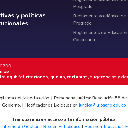
Posgrado
ativas y políticas institucionales
ivas y políticas
Reglamento académico de
itucionales
Pregrado
Reglamentos de Educación
Continuada
7 0200
ombia
a aquí: felicitaciones, quejas, reclamos, sugerencias y de
 vigilancia del Mineducación. | Personería Jurídica: Resolución 58
Gobierno. | Notificaciones judiciales en
juridica@urosario.edu.co
Transparencia y acceso a la información pública
|
Informe de Gestión
|
Boletín Estadístico
|
Régimen Tributario
|
E