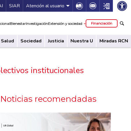
ía de servicios
Icon
Icon
Icon
AI
SIAR
Atención al usuario
cipal
Financiación
cional
Bienestar
Investigación
Extensión y sociedad
Salud
Sociedad
Justicia
Nuestra U
Miradas RCN
lectivos institucionales
Noticias recomendadas