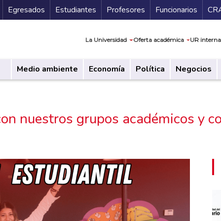
Secundario
Gu
Egresados
Estudiantes
Profesores
Funcionarios
CR
Navegación prin
La Universidad
Oferta académica
UR interna
Medio ambiente
Economía
Política
Negocios
 con nuestros grupos académicos y co