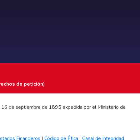
rechos de petición)
 del 16 de septiembre de 1895 expedida por el Ministerio de
stados Financieros
|
Código de Ética
|
Canal de Integridad