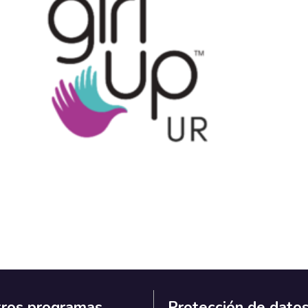
ros programas
Protección de dato