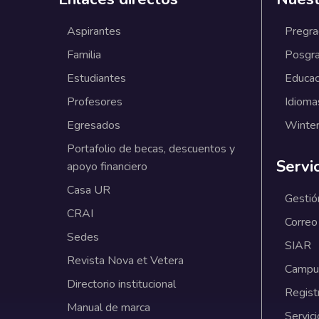
Aspirantes
Pregr
Familia
Posgr
Estudiantes
Educac
Profesores
Idioma
Egresados
Winter
Portafolio de becas, descuentos y
Servi
apoyo financiero
Casa UR
Gestió
CRAI
Correo
Sedes
SIAR
Revista Nova et Vetera
Campus
Directorio institucional
Regist
Manual de marca
Servici