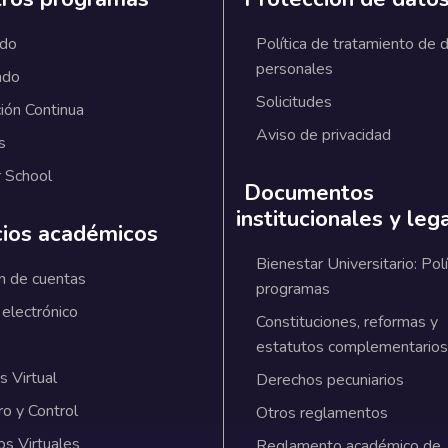
ado
Política de tratamiento de 
personales
ado
Solicitudes
ión Continua
Aviso de privacidad
s
 School
Documentos
institucionales y leg
cios académicos
Bienestar Universitario: Polí
n de cuentas
programas
 electrónico
Constituciones, reformas y
estatutos complementarios
 Virtual
Derechos pecuniarios
ro y Control
Otros reglamentos
os Virtuales
Reglamento académico de