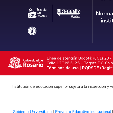
Trabaja
Norm
Normat
con
nosotros.
inst
Línea de atención Bogotá: (601) 29
Calle 12C Nº 6-25 - Bogotá D.C. Col
Términos de uso
|
PQRSDF (Registr
Institución de educación superior sujeta a la inspección y
Gobierno Universitario
|
Proyecto Educativo Institucional