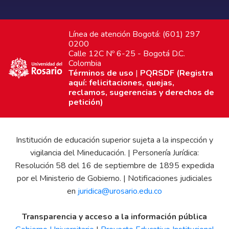
Línea de atención Bogotá: (601) 297
0200
Calle 12C Nº 6-25 - Bogotá D.C.
Colombia
Términos de uso
|
PQRSDF (Registra
aquí: felicitaciones, quejas,
reclamos, sugerencias y derechos de
petición)
Institución de educación superior sujeta a la inspección y
vigilancia del Mineducación. | Personería Jurídica:
Resolución 58 del 16 de septiembre de 1895 expedida
por el Ministerio de Gobierno. | Notificaciones judiciales
en
juridica@urosario.edu.co
Transparencia y acceso a la información pública