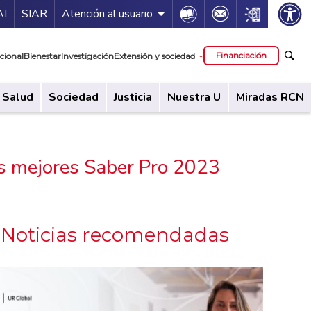
ía de servicios
Icon
Icon
Icon
AI
SIAR
Atención al usuario
cipal
Financiación
cional
Bienestar
Investigación
Extensión y sociedad
Salud
Sociedad
Justicia
Nuestra U
Miradas RCN
os mejores Saber Pro 2023
Noticias recomendadas