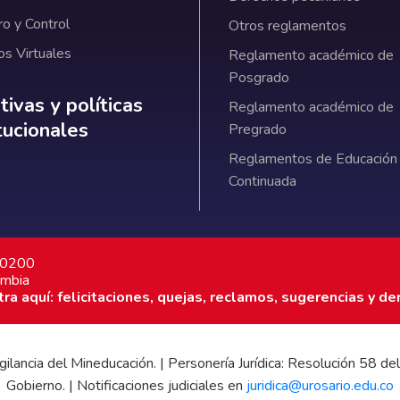
ro y Control
Otros reglamentos
os Virtuales
Reglamento académico de
Posgrado
ativas y políticas institucionales
ivas y políticas
Reglamento académico de
itucionales
Pregrado
Reglamentos de Educación
Continuada
7 0200
ombia
a aquí: felicitaciones, quejas, reclamos, sugerencias y de
 vigilancia del Mineducación. | Personería Jurídica: Resolución 58
Gobierno. | Notificaciones judiciales en
juridica@urosario.edu.co