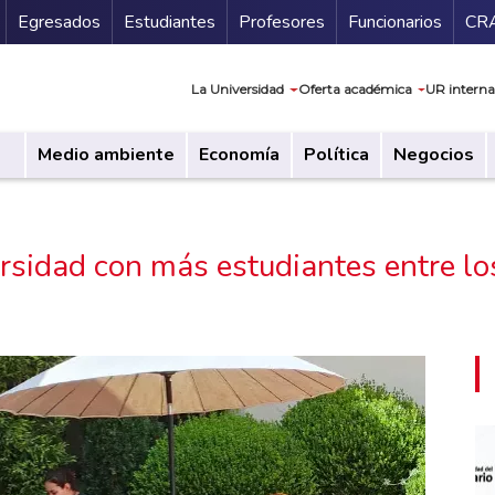
Secundario
Gu
Egresados
Estudiantes
Profesores
Funcionarios
CR
Navegación prin
La Universidad
Oferta académica
UR interna
Medio ambiente
Economía
Política
Negocios
versidad con más estudiantes entre l