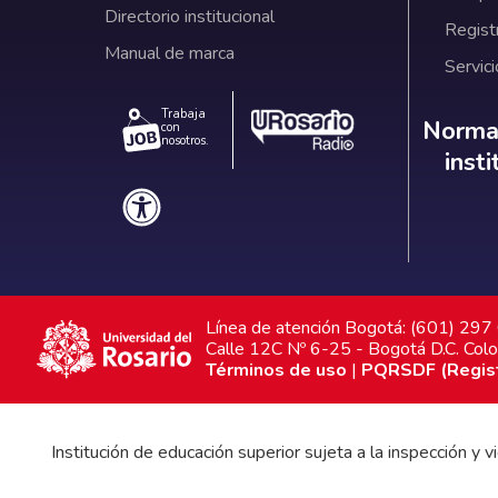
Directorio institucional
Regist
Manual de marca
Servici
Trabaja
Norm
Normat
con
nosotros.
inst
Línea de atención Bogotá: (601) 29
Calle 12C Nº 6-25 - Bogotá D.C. Col
Términos de uso
|
PQRSDF (Registr
Institución de educación superior sujeta a la inspección y