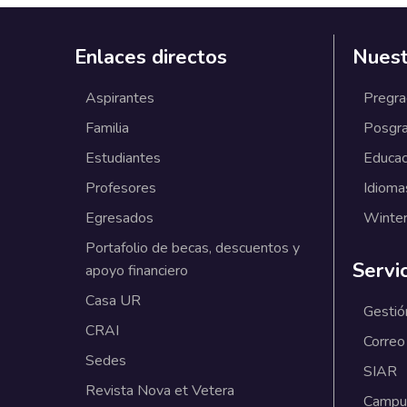
Enlaces directos
Nuest
Aspirantes
Pregr
Familia
Posgr
Estudiantes
Educac
Profesores
Idioma
Egresados
Winter
Portafolio de becas, descuentos y
Servi
apoyo financiero
Casa UR
Gestió
CRAI
Correo
Sedes
SIAR
Revista Nova et Vetera
Campus