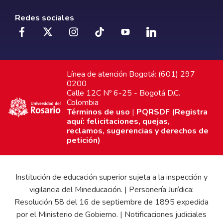
Redes sociales
Línea de atención Bogotá: (601) 297
0200
Calle 12C Nº 6-25 - Bogotá D.C.
Colombia
Términos de uso
|
PQRSDF (Registra
aquí: felicitaciones, quejas,
reclamos, sugerencias y derechos de
petición)
Institución de educación superior sujeta a la inspección y
vigilancia del Mineducación. | Personería Jurídica:
Resolución 58 del 16 de septiembre de 1895 expedida
por el Ministerio de Gobierno. | Notificaciones judiciales