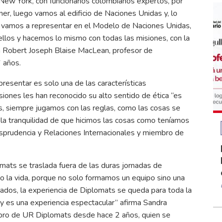
w York, con funcionarios colombianos expertos, por
er, luego vamos al edificio de Naciones Unidas y, lo
 vamos a representar en el Modelo de Naciones Unidas,
llos y hacemos lo mismo con todas las misiones, con la
ma Robert Joseph Blaise MacLean, profesor de
 años.
presentar es solo una de las características
iones les han reconocido su alto sentido de ética “es
, siempre jugamos con las reglas, como las cosas se
la tranquilidad de que hicimos las cosas como teníamos
risprudencia y Relaciones Internacionales y miembro de
mats se traslada fuera de las duras jornadas de
o la vida, porque no solo formamos un equipo sino una
dos, la experiencia de Diplomats se queda para toda la
 y es una experiencia espectacular” afirma Sandra
mbro de UR Diplomats desde hace 2 años, quien se