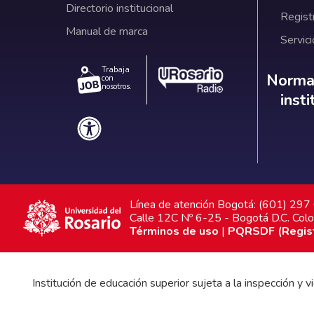
Directorio institucional
Regist
Manual de marca
Servici
Trabaja
Norm
Normat
con
nosotros.
inst
Línea de atención Bogotá: (601) 29
Calle 12C Nº 6-25 - Bogotá D.C. Col
Términos de uso
|
PQRSDF (Registr
Institución de educación superior sujeta a la inspección y