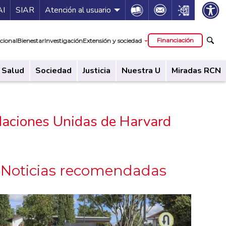
ía de servicios
Icon
Icon
Icon
AI
SIAR
Atención al usuario
cipal
Financiación
cional
Bienestar
Investigación
Extensión y sociedad
Salud
Sociedad
Justicia
Nuestra U
Miradas RCN
Naciones Unidas de Harvard
Noticias recomendadas