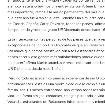
en Bogotá, tenemos una Misión Académica donde vamos a Ne
ejemplo, este año tuvimos una entrevista con Arlene B. Tickn
más importante, vamos a la misión permanente del país que
que este año fue Arabia Saudita. Tenemos un almuerzo con e
de Canadá, España, Catar, Pakistán, todos los países” afir
Jurisprudencia y líder del grupo URDiplomats desde hace 16
Esta interacción con las personas de los países que van a re
excepcionales del grupo UR Diplomats ya que en varias ocas
una marca que hemos construido con altos estándares éticos
deben hacer y eso genera más satisfacciones porque queda 
que hacer” afirma Martín Jaramillo Arenas, estudiante de Ju
UR Diplomats desde hace 1 año.
Pero no todo es académico pues al experiencia de ser Diplo
entrenamientos “esta es una oportunidad que le cambia a un
familia, son 10 meses entrenando, nos vemos todos los sába
vida, uno forma amigos, contactos, colegas para toda la vida
Velandia, estudiantes de Relaciones Internacionales y mie