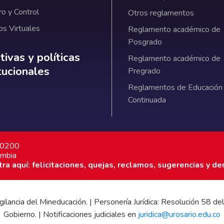
ro y Control
Otros reglamentos
os Virtuales
Reglamento académico de
Posgrado
ativas y políticas institucionales
ivas y políticas
Reglamento académico de
itucionales
Pregrado
Reglamentos de Educación
Continuada
7 0200
ombia
a aquí: felicitaciones, quejas, reclamos, sugerencias y de
 vigilancia del Mineducación. | Personería Jurídica: Resolución 58
Gobierno. | Notificaciones judiciales en
juridica@urosario.edu.co