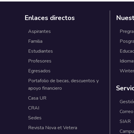
Enlaces directos
Nuest
Aspirantes
Pregr
Familia
Posgr
Estudiantes
Educac
Profesores
Idioma
Egresados
Winter
Portafolio de becas, descuentos y
Servi
apoyo financiero
Casa UR
Gestió
CRAI
Correo
Sedes
SIAR
Revista Nova et Vetera
Campus