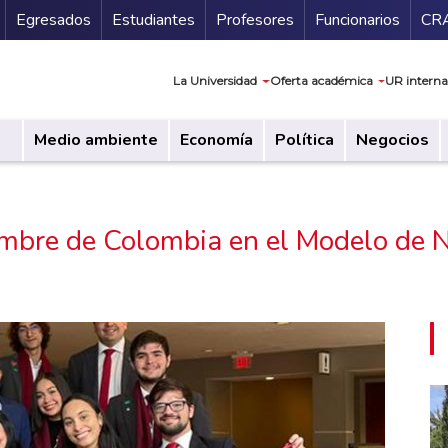
Secundario
Gu
Egresados
Estudiantes
Profesores
Funcionarios
CR
Navegación prin
La Universidad
Oferta académica
UR interna
Medio ambiente
Economía
Política
Negocios
nombre de Colombia en el Modelo de 