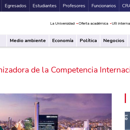
Secundario
Gu
Egresados
Estudiantes
Profesores
Funcionarios
CR
Navegación prin
La Universidad
Oferta académica
UR interna
Medio ambiente
Economía
Política
Negocios
izadora de la Competencia Internaci