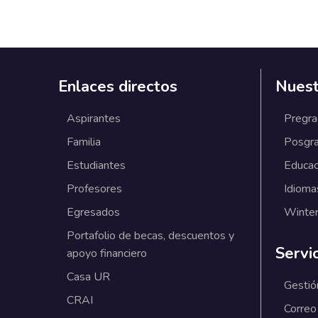
Enlaces directos
Nuest
Aspirantes
Pregr
Familia
Posgr
Estudiantes
Educac
Profesores
Idioma
Egresados
Winter
Portafolio de becas, descuentos y
Servi
apoyo financiero
Casa UR
Gestió
CRAI
Correo