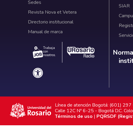
Sedes
SIAR
Revista Nova et Vetera
Campus
Directorio institucional
Regist
Manual de marca
Servici
Trabaja
Norm
Normat
con
nosotros.
inst
Línea de atención Bogotá: (601) 29
Calle 12C Nº 6-25 - Bogotá D.C. Col
Términos de uso
|
PQRSDF (Registr