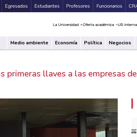
Secundario
Gu
Egresados
Estudiantes
Profesores
Funcionarios
CR
Navegación prin
La Universidad
Oferta académica
UR interna
Medio ambiente
Economía
Política
Negocios
 primeras llaves a las empresas de