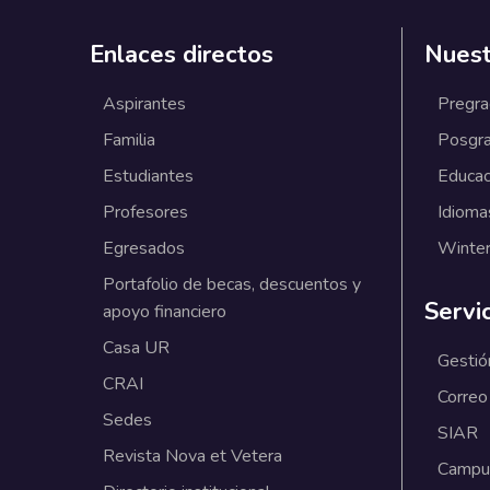
Enlaces directos
Nuest
Aspirantes
Pregr
Familia
Posgr
Estudiantes
Educac
Profesores
Idioma
Egresados
Winter
Portafolio de becas, descuentos y
Servi
apoyo financiero
Casa UR
Gestió
CRAI
Correo
Sedes
SIAR
Revista Nova et Vetera
Campus