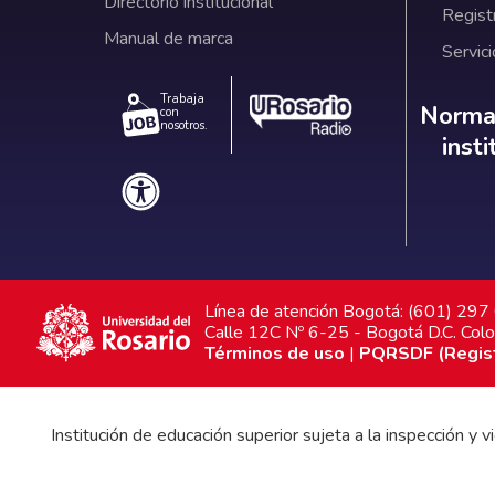
Directorio institucional
Regist
Manual de marca
Servici
Trabaja
Norm
Normat
con
nosotros.
inst
Línea de atención Bogotá: (601) 29
Calle 12C Nº 6-25 - Bogotá D.C. Col
Términos de uso
|
PQRSDF (Registr
Institución de educación superior sujeta a la inspección y