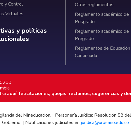
ro y Control
Otros reglamentos
os Virtuales
Reglamento académico de
Posgrado
ativas y políticas institucionales
ivas y políticas
Reglamento académico de
itucionales
Pregrado
Reglamentos de Educación
Continuada
7 0200
ombia
a aquí: felicitaciones, quejas, reclamos, sugerencias y de
 vigilancia del Mineducación. | Personería Jurídica: Resolución 58
Gobierno. | Notificaciones judiciales en
juridica@urosario.edu.co