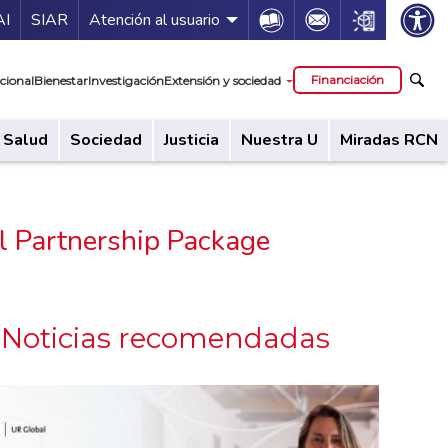
ía de servicios
Icon
Icon
Icon
AI
SIAR
Atención al usuario
cipal
Financiación
cional
Bienestar
Investigación
Extensión y sociedad
Salud
Sociedad
Justicia
Nuestra U
Miradas RCN
l Partnership Package
Noticias recomendadas