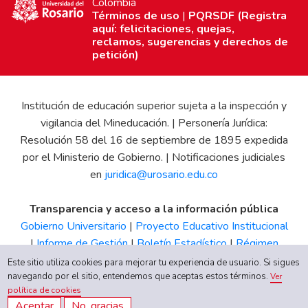
Colombia
Términos de uso
|
PQRSDF (Registra
aquí: felicitaciones, quejas,
reclamos, sugerencias y derechos de
petición)
Institución de educación superior sujeta a la inspección y
vigilancia del Mineducación. | Personería Jurídica:
Resolución 58 del 16 de septiembre de 1895 expedida
por el Ministerio de Gobierno. | Notificaciones judiciales
en
juridica@urosario.edu.co
Transparencia y acceso a la información pública
Gobierno Universitario
|
Proyecto Educativo Institucional
|
Informe de Gestión
|
Boletín Estadístico
|
Régimen
Tributario
|
Estados Financieros
|
Código de Ética
|
Canal
Este sitio utiliza cookies para mejorar tu experiencia de usuario. Si sigues
de Integridad UR
navegando por el sitio, entendemos que aceptas estos términos.
Ver
política de cookies
Aceptar
No, gracias