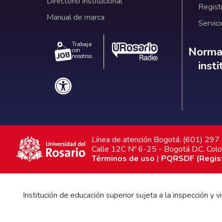
Directorio institucional
Regist
Manual de marca
Servici
Trabaja
Norm
Normat
con
nosotros.
inst
Línea de atención Bogotá: (601) 29
Calle 12C Nº 6-25 - Bogotá D.C. Col
Términos de uso
|
PQRSDF (Registr
Institución de educación superior sujeta a la inspección y