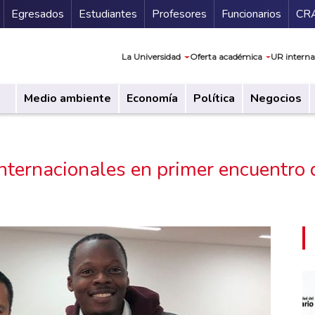
Secundario
Gu
Egresados
Estudiantes
Profesores
Funcionarios
CR
Navegación prin
La Universidad
Oferta académica
UR interna
Medio ambiente
Economía
Política
Negocios
internacionales en primer encuentro 