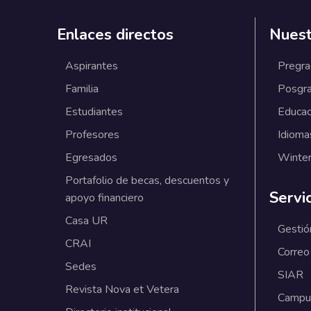
Enlaces directos
Nuest
Aspirantes
Pregr
Familia
Posgr
Estudiantes
Educac
Profesores
Idioma
Egresados
Winter
Portafolio de becas, descuentos y
Servi
apoyo financiero
Casa UR
Gestió
CRAI
Correo
Sedes
SIAR
Revista Nova et Vetera
Campus