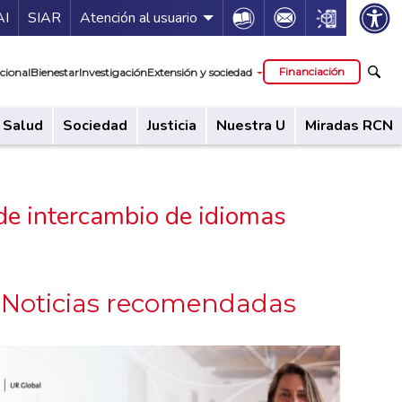
ía de servicios
Icon
Icon
Icon
AI
SIAR
Atención al usuario
cipal
Financiación
cional
Bienestar
Investigación
Extensión y sociedad
Salud
Sociedad
Justicia
Nuestra U
Miradas RCN
de intercambio de idiomas
Noticias recomendadas