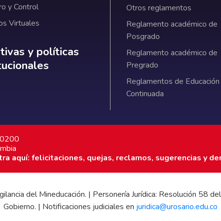
ro y Control
Otros reglamentos
os Virtuales
Reglamento académico de
Posgrado
ativas y políticas institucionales
ivas y políticas
Reglamento académico de
itucionales
Pregrado
Reglamentos de Educación
Continuada
7 0200
ombia
a aquí: felicitaciones, quejas, reclamos, sugerencias y de
 vigilancia del Mineducación. | Personería Jurídica: Resolución 58
Gobierno. | Notificaciones judiciales en
juridica@urosario.edu.co