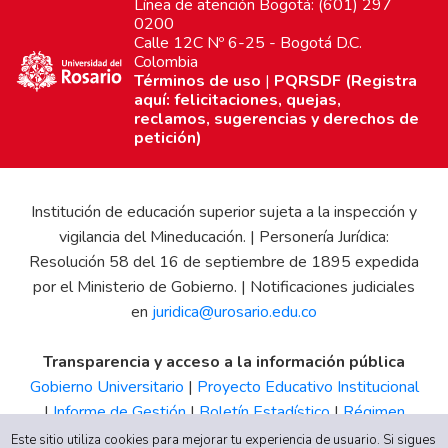
Línea de atención Bogotá: (601) 297
0200
Calle 12C Nº 6-25 - Bogotá D.C.
Colombia
Términos de uso
|
PQRSDF (Registra
aquí: felicitaciones, quejas,
reclamos, sugerencias y derechos de
petición)
Institución de educación superior sujeta a la inspección y
vigilancia del Mineducación. | Personería Jurídica:
Resolución 58 del 16 de septiembre de 1895 expedida
por el Ministerio de Gobierno. | Notificaciones judiciales
en
juridica@urosario.edu.co
Transparencia y acceso a la información pública
Gobierno Universitario
|
Proyecto Educativo Institucional
|
Informe de Gestión
|
Boletín Estadístico
|
Régimen
Tributario
|
Estados Financieros
|
Código de Ética
|
Canal
Este sitio utiliza cookies para mejorar tu experiencia de usuario. Si sigues