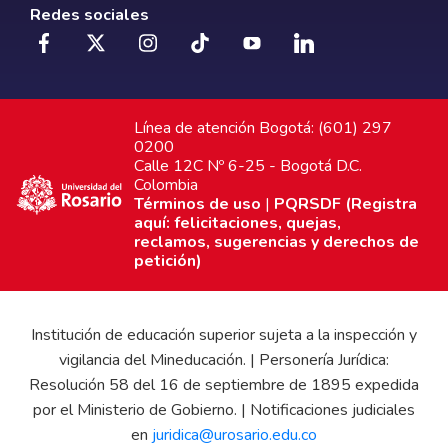
Redes sociales
Línea de atención Bogotá: (601) 297
0200
Calle 12C Nº 6-25 - Bogotá D.C.
Colombia
Términos de uso
|
PQRSDF (Registra
aquí: felicitaciones, quejas,
reclamos, sugerencias y derechos de
petición)
Institución de educación superior sujeta a la inspección y
vigilancia del Mineducación. | Personería Jurídica:
Resolución 58 del 16 de septiembre de 1895 expedida
por el Ministerio de Gobierno. | Notificaciones judiciales
en
juridica@urosario.edu.co