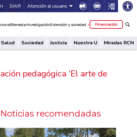
ía de servicios
Icon
Icon
Icon
AI
SIAR
Atención al usuario
cipal
Financiación
cional
Bienestar
Investigación
Extensión y sociedad
Salud
Sociedad
Justicia
Nuestra U
Miradas RCN
vación pedagógica ‘El arte de
Noticias recomendadas