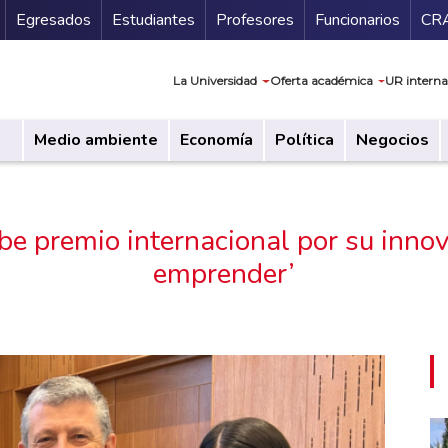
Secundario
Gu
Egresados
Estudiantes
Profesores
Funcionarios
CR
Navegación prin
La Universidad
Oferta académica
UR interna
Medio ambiente
Economía
Política
Negocios
be premio internacional por su inno
emprender’