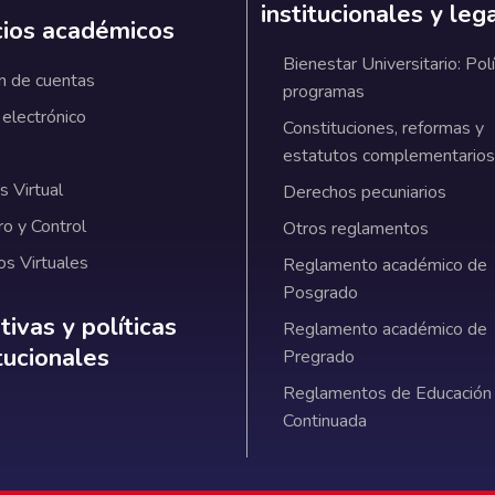
institucionales y leg
cios académicos
Bienestar Universitario: Polí
n de cuentas
programas
 electrónico
Constituciones, reformas y
estatutos complementarios
 Virtual
Derechos pecuniarios
ro y Control
Otros reglamentos
os Virtuales
Reglamento académico de
Posgrado
ativas y políticas institucionales
ivas y políticas
Reglamento académico de
itucionales
Pregrado
Reglamentos de Educación
Continuada