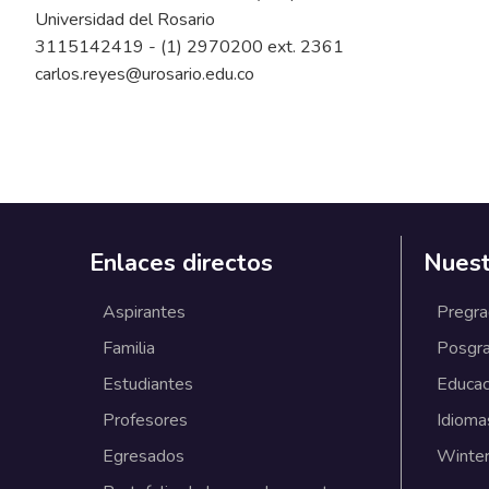
Universidad del Rosario
3115142419 - (1) 2970200 ext. 2361
carlos.reyes@urosario.edu.co
Enlaces directos
Nuest
Aspirantes
Pregr
Familia
Posgr
Estudiantes
Educac
Profesores
Idioma
Egresados
Winter