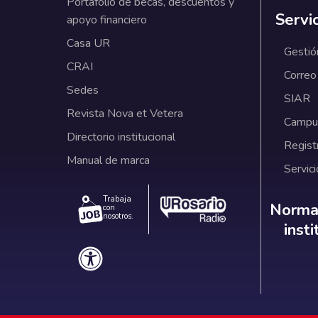
Portafolio de becas, descuentos y
Servi
apoyo financiero
Casa UR
Gestió
CRAI
Correo
Sedes
SIAR
Revista Nova et Vetera
Campus
Directorio institucional
Regist
Manual de marca
Servici
Trabaja
Norm
Normat
con
nosotros.
inst