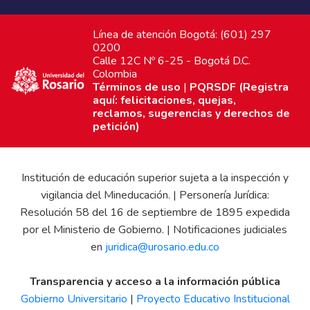
Línea de atención Bogotá: (601) 297
0200
Calle 12C Nº 6-25 - Bogotá D.C.
Colombia
Términos de uso
|
PQRSDF (Registra
aquí: felicitaciones, quejas,
reclamos, sugerencias y derechos de
petición)
Institución de educación superior sujeta a la inspección y
vigilancia del Mineducación. | Personería Jurídica:
Resolución 58 del 16 de septiembre de 1895 expedida
por el Ministerio de Gobierno. | Notificaciones judiciales
en
juridica@urosario.edu.co
Transparencia y acceso a la información pública
Gobierno Universitario
|
Proyecto Educativo Institucional