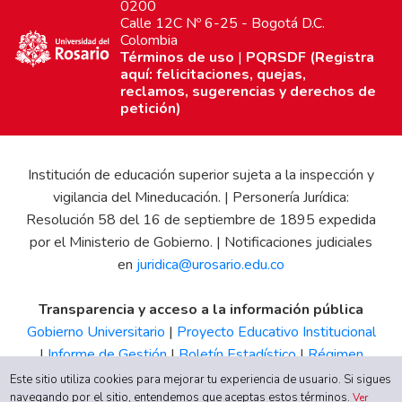
0200
Calle 12C Nº 6-25 - Bogotá D.C.
Colombia
Términos de uso
|
PQRSDF (Registra
aquí: felicitaciones, quejas,
reclamos, sugerencias y derechos de
petición)
Institución de educación superior sujeta a la inspección y
vigilancia del Mineducación. | Personería Jurídica:
Resolución 58 del 16 de septiembre de 1895 expedida
por el Ministerio de Gobierno. | Notificaciones judiciales
en
juridica@urosario.edu.co
Transparencia y acceso a la información pública
Gobierno Universitario
|
Proyecto Educativo Institucional
|
Informe de Gestión
|
Boletín Estadístico
|
Régimen
Tributario
|
Estados Financieros
|
Código de Ética
|
Canal
Este sitio utiliza cookies para mejorar tu experiencia de usuario. Si sigues
de Integridad UR
navegando por el sitio, entendemos que aceptas estos términos.
Ver