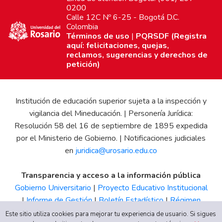
0200
Calle 12C Nº 6-25 - Bogotá D.C.
Colombia
Términos de uso
|
PQRSDF (Registra
aquí: felicitaciones, quejas,
reclamos, sugerencias y derechos de
petición)
Institución de educación superior sujeta a la inspección y
vigilancia del Mineducación. | Personería Jurídica:
Resolución 58 del 16 de septiembre de 1895 expedida
por el Ministerio de Gobierno. | Notificaciones judiciales
en
juridica@urosario.edu.co
Transparencia y acceso a la información pública
Gobierno Universitario
|
Proyecto Educativo Institucional
|
Informe de Gestión
|
Boletín Estadístico
|
Régimen
Tributario
|
Estados Financieros
|
Código de Ética
|
Canal
Este sitio utiliza cookies para mejorar tu experiencia de usuario. Si sigues