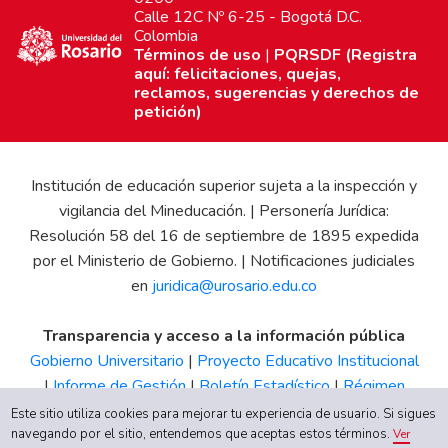
Calle 12C Nº 6-25 - Bogotá D.C.
Colombia
Términos de uso
|
PQRSDF (Registra
aquí: felicitaciones, quejas,
reclamos, sugerencias y derechos de
petición)
Institución de educación superior sujeta a la inspección y
vigilancia del Mineducación. | Personería Jurídica:
Resolución 58 del 16 de septiembre de 1895 expedida
por el Ministerio de Gobierno. | Notificaciones judiciales
en
juridica@urosario.edu.co
Transparencia y acceso a la información pública
Gobierno Universitario
|
Proyecto Educativo Institucional
|
Informe de Gestión
|
Boletín Estadístico
|
Régimen
Tributario
|
Estados Financieros
|
Código de Ética
|
Canal
Este sitio utiliza cookies para mejorar tu experiencia de usuario. Si sigues
de Integridad UR
navegando por el sitio, entendemos que aceptas estos términos.
Ver