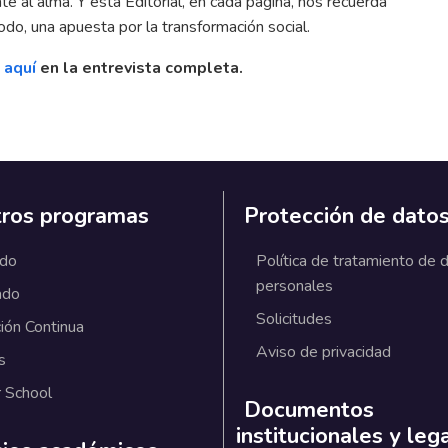
te al alma. Y esta Editorial, en cada página, nos recuerda
odo, una apuesta por la transformación social.
c aquí
en la entrevista completa.
ros programas
Protección de dato
ado
Política de tratamiento de 
personales
ado
Solicitudes
ión Continua
Aviso de privacidad
s
 School
Documentos
institucionales y leg