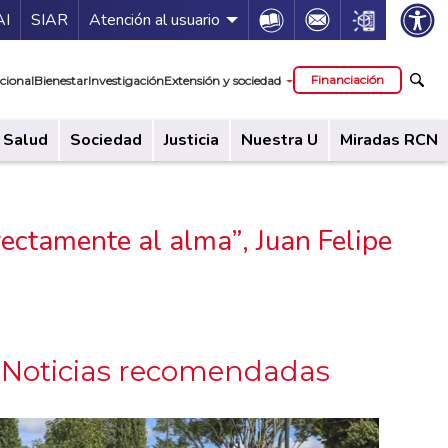
ía de servicios
Icon
Icon
Icon
AI
SIAR
Atención al usuario
cipal
Financiación
cional
Bienestar
Investigación
Extensión y sociedad
Salud
Sociedad
Justicia
Nuestra U
Miradas RCN
irectamente al alma”, Juan Felipe
Noticias recomendadas