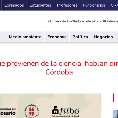
Secundario
Gu
Egresados
Estudiantes
Profesores
Funcionarios
CR
Navegación prin
La Universidad
Oferta académica
UR interna
Medio ambiente
Economía
Política
Negocios
ue provienen de la ciencia, hablan d
Córdoba