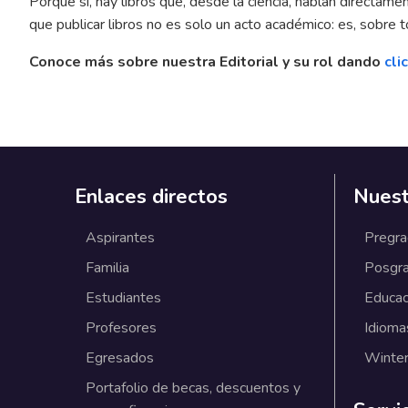
Porque sí, hay libros que, desde la ciencia, hablan directamen
que publicar libros no es solo un acto académico: es, sobre t
Conoce más sobre nuestra Editorial y su rol dando
cli
Enlaces directos
Nuest
Aspirantes
Pregr
Familia
Posgr
Estudiantes
Educac
Profesores
Idioma
Egresados
Winter
Portafolio de becas, descuentos y