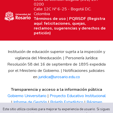
0200
Calle 12C Nº 6-25 - Bogotá D.C.
Colombia
Términos de uso
|
PQRSDF (Registra
aquí: felicitaciones, quejas,
reclamos, sugerencias y derechos de
petición)
Institución de educación superior sujeta a la inspección y
vigilancia del Mineducación. | Personería Jurídica:
Resolución 58 del 16 de septiembre de 1895 expedida
por el Ministerio de Gobierno. | Notificaciones judiciales
en
juridica@urosario.edu.co
Transparencia y acceso a la información pública
Gobierno Universitario
|
Proyecto Educativo Institucional
|
Informe de Gestión
|
Boletín Estadístico
|
Régimen
Tributario
|
Estados Financieros
|
Código de Ética
|
Canal
Este sitio utiliza cookies para mejorar tu experiencia de usuario. Si sigues