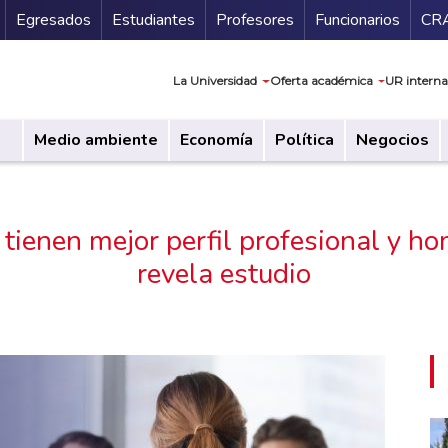
Secundario
Gu
Egresados
Estudiantes
Profesores
Funcionarios
CR
Navegación prin
La Universidad
Oferta académica
UR interna
Medio ambiente
Economía
Política
Negocios
 tienen mejor perfil profesional y 
revela estudio