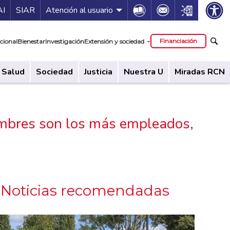
ía de servicios
Icon
Icon
Icon
AI
SIAR
Atención al usuario
cipal
Financiación
cional
Bienestar
Investigación
Extensión y sociedad
Salud
Sociedad
Justicia
Nuestra U
Miradas RCN
hombres son los más empleados,
Noticias recomendadas