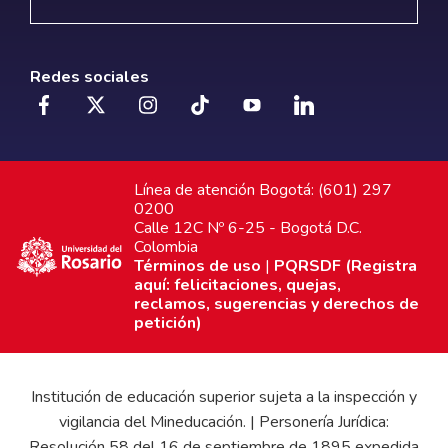
Redes sociales
Línea de atención Bogotá: (601) 297
0200
Calle 12C Nº 6-25 - Bogotá D.C.
Colombia
Términos de uso
|
PQRSDF (Registra
aquí: felicitaciones, quejas,
reclamos, sugerencias y derechos de
petición)
Institución de educación superior sujeta a la inspección y
vigilancia del Mineducación. | Personería Jurídica:
Resolución 58 del 16 de septiembre de 1895 expedida