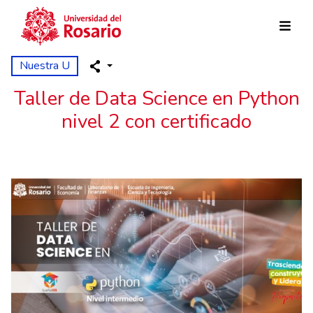
Pasar al contenido principal
Nuestra U
Taller de Data Science en Python
nivel 2 con certificado