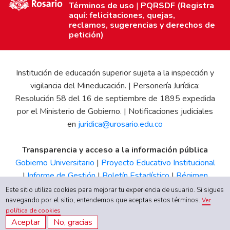
Términos de uso
|
PQRSDF (Registra
aquí: felicitaciones, quejas,
reclamos, sugerencias y derechos de
petición)
Institución de educación superior sujeta a la inspección y
vigilancia del Mineducación. | Personería Jurídica:
Resolución 58 del 16 de septiembre de 1895 expedida
por el Ministerio de Gobierno. | Notificaciones judiciales
en
juridica@urosario.edu.co
Transparencia y acceso a la información pública
Gobierno Universitario
|
Proyecto Educativo Institucional
|
Informe de Gestión
|
Boletín Estadístico
|
Régimen
Tributario
|
Estados Financieros
|
Código de Ética
|
Canal
Este sitio utiliza cookies para mejorar tu experiencia de usuario. Si sigues
de Integridad UR
navegando por el sitio, entendemos que aceptas estos términos.
Ver
política de cookies
Aceptar
No, gracias