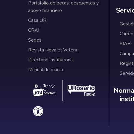
Portafolio de becas, descuentos y
Servi
apoyo financiero
Casa UR
Gestió
CRAI
Correo
Sedes
SIAR
Revista Nova et Vetera
Campus
Directorio institucional
Regist
Manual de marca
Servici
Trabaja
Norm
Normat
con
nosotros.
inst