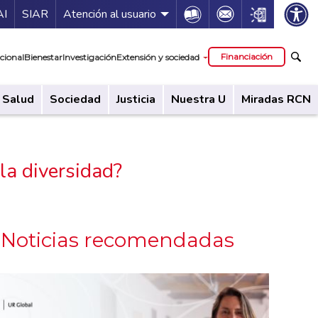
ía de servicios
Icon
Icon
Icon
AI
SIAR
Atención al usuario
cipal
Financiación
cional
Bienestar
Investigación
Extensión y sociedad
Salud
Sociedad
Justicia
Nuestra U
Miradas RCN
 la diversidad?
Noticias recomendadas