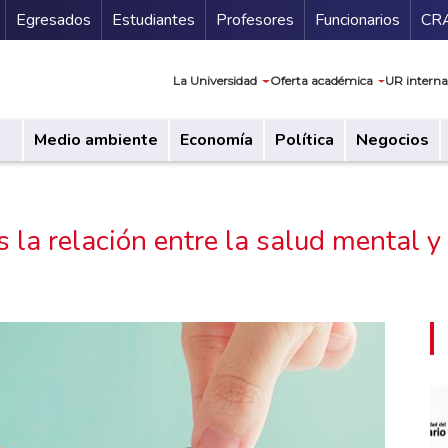
Secundario
Gu
Egresados
Estudiantes
Profesores
Funcionarios
CR
Navegación prin
La Universidad
Oferta académica
UR interna
Medio ambiente
Economía
Política
Negocios
 la relación entre la salud mental y