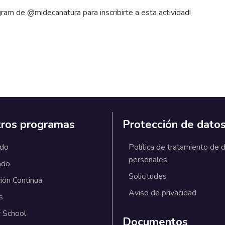
agram de @midecanatura para inscribirte a esta actividad!
ros programas
Protección de dato
ado
Política de tratamiento de 
personales
ado
Solicitudes
ión Continua
Aviso de privacidad
s
 School
Documentos