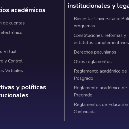
institucionales y leg
cios académicos
Bienestar Universitario: Polí
n de cuentas
programas
 electrónico
Constituciones, reformas y
estatutos complementarios
 Virtual
Derechos pecuniarios
ro y Control
Otros reglamentos
os Virtuales
Reglamento académico de
Posgrado
ativas y políticas institucionales
ivas y políticas
Reglamento académico de
itucionales
Pregrado
Reglamentos de Educación
Continuada