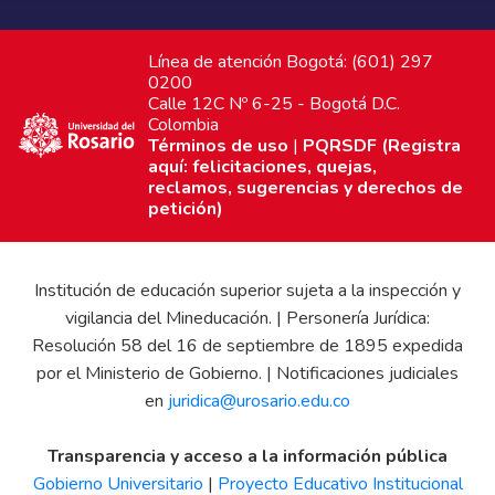
Línea de atención Bogotá: (601) 297
0200
Calle 12C Nº 6-25 - Bogotá D.C.
Colombia
Términos de uso
|
PQRSDF (Registra
aquí: felicitaciones, quejas,
reclamos, sugerencias y derechos de
petición)
Institución de educación superior sujeta a la inspección y
vigilancia del Mineducación. | Personería Jurídica:
Resolución 58 del 16 de septiembre de 1895 expedida
por el Ministerio de Gobierno. | Notificaciones judiciales
en
juridica@urosario.edu.co
Transparencia y acceso a la información pública
Gobierno Universitario
|
Proyecto Educativo Institucional