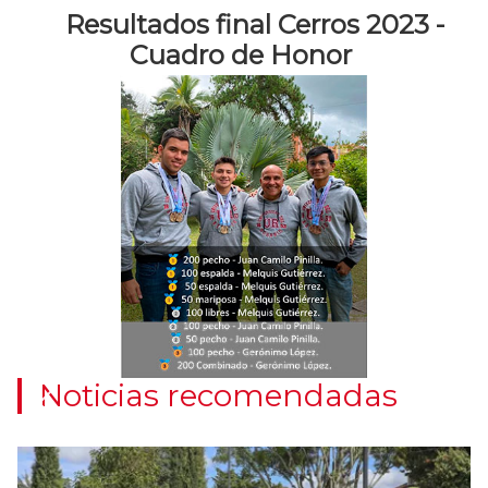
Resultados final Cerros 2023 -
Previous
Cuadro de Honor
Ne
Noticias recomendadas
Previous