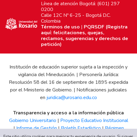
Línea de atención Bogotá: (601) 297
0200
Calle 12C Nº 6-25 - Bogotá D.C.
Colombia
Términos de uso
|
PQRSDF (Registra
aquí: felicitaciones, quejas,
reclamos, sugerencias y derechos de
petición)
Institución de educación superior sujeta a la inspección y
vigilancia del Mineducación. | Personería Jurídica:
Resolución 58 del 16 de septiembre de 1895 expedida
por el Ministerio de Gobierno. | Notificaciones judiciales
en
juridica@urosario.edu.co
Transparencia y acceso a la información pública
Gobierno Universitario
|
Proyecto Educativo Institucional
|
Informe de Gestión
|
Boletín Estadístico
|
Régimen
Tributario
|
Estados Financieros
|
Código de Ética
|
Canal
Este sitio utiliza cookies para mejorar tu experiencia de usuario. Si sigues