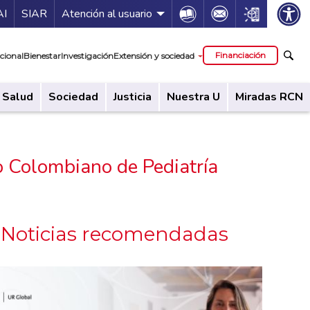
ía de servicios
Icon
Icon
Icon
AI
SIAR
Atención al usuario
cipal
Financiación
cional
Bienestar
Investigación
Extensión y sociedad
Salud
Sociedad
Justicia
Nuestra U
Miradas RCN
o Colombiano de Pediatría
Noticias recomendadas