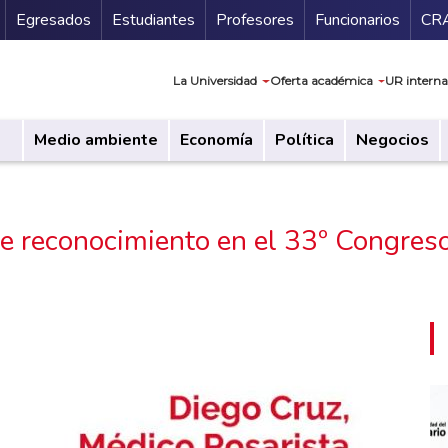
Secundario
Gu
Egresados
Estudiantes
Profesores
Funcionarios
CR
Navegación prin
La Universidad
Oferta académica
UR interna
Medio ambiente
Economía
Política
Negocios
be reconocimiento en el 33º Congres