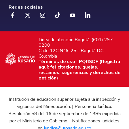
Redes sociales
Línea de atención Bogotá: (601) 297
0200
Calle 12C Nº 6-25 - Bogotá D.C.
Colombia
Términos de uso
|
PQRSDF (Registra
aquí: felicitaciones, quejas,
reclamos, sugerencias y derechos de
petición)
Institución de educación superior sujeta a la inspección y
vigilancia del Mineducación. | Personería Jurídica:
Resolución 58 del 16 de septiembre de 1895 expedida
por el Ministerio de Gobierno. | Notificaciones judiciales
en
juridica@urosario.edu.co