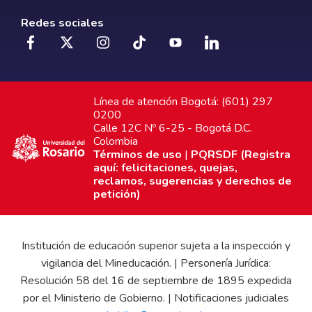
Redes sociales
Línea de atención Bogotá: (601) 297
0200
Calle 12C Nº 6-25 - Bogotá D.C.
Colombia
Términos de uso
|
PQRSDF (Registra
aquí: felicitaciones, quejas,
reclamos, sugerencias y derechos de
petición)
Institución de educación superior sujeta a la inspección y
vigilancia del Mineducación. | Personería Jurídica:
Resolución 58 del 16 de septiembre de 1895 expedida
por el Ministerio de Gobierno. | Notificaciones judiciales