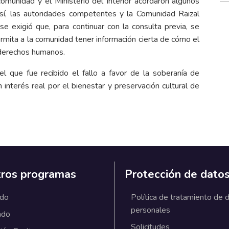
munidad y el Ministerio del Interior acordaron algunos
sí, las autoridades competentes y la Comunidad Raizal
e exigió que, para continuar con la consulta previa, se
ermita a la comunidad tener información cierta de cómo el
s derechos humanos.
 que fue recibido el fallo a favor de la soberanía de
 interés real por el bienestar y preservación cultural de
ros programas
Protección de dato
ado
Política de tratamiento de 
personales
ado
Solicitudes