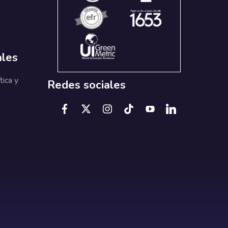
ales
tica y
Redes sociales