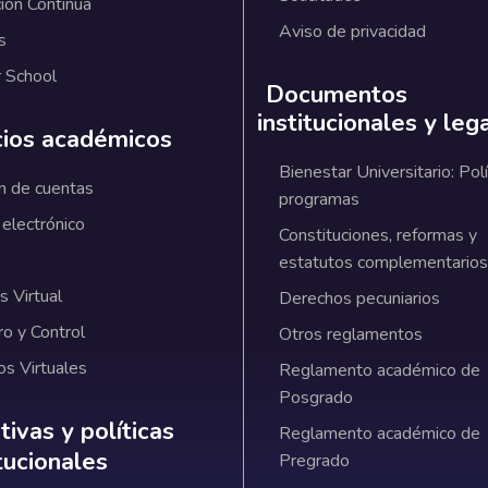
ión Continua
Aviso de privacidad
s
 School
Documentos
institucionales y leg
cios académicos
Bienestar Universitario: Polí
n de cuentas
programas
 electrónico
Constituciones, reformas y
estatutos complementarios
 Virtual
Derechos pecuniarios
ro y Control
Otros reglamentos
os Virtuales
Reglamento académico de
Posgrado
ativas y políticas institucionales
ivas y políticas
Reglamento académico de
itucionales
Pregrado