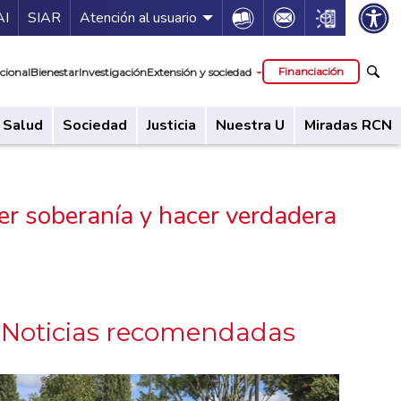
ía de servicios
Icon
Icon
Icon
AI
SIAR
Atención al usuario
cipal
Financiación
cional
Bienestar
Investigación
Extensión y sociedad
Salud
Sociedad
Justicia
Nuestra U
Miradas RCN
cer soberanía y hacer verdadera
Noticias recomendadas