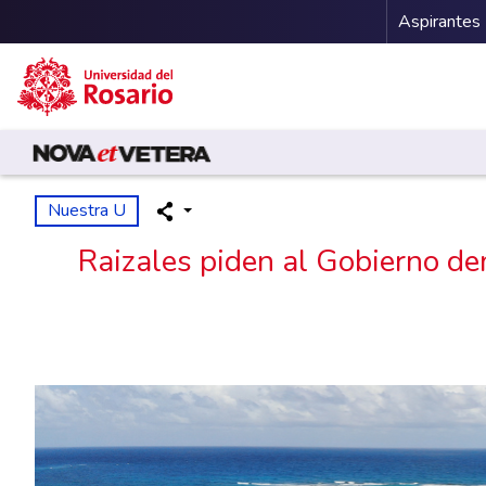
Menu 
Aspirantes
Pasar al contenido principal
Nuestra U
Raizales piden al Gobierno dem