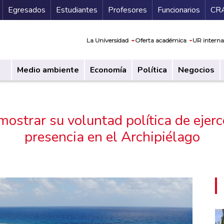
Secundario
Gu
Egresados
Estudiantes
Profesores
Funcionarios
CR
Navegación prin
La Universidad
Oferta académica
UR interna
Medio ambiente
Economía
Política
Negocios
ostrar su voluntad política de ejer
presencia en el Archipiélago