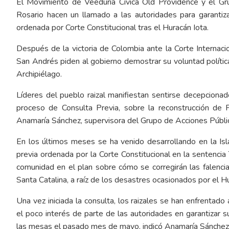
El Movimiento de Veeduría Cívica Old Providence y el Gr
Rosario hacen un llamado a las autoridades para garantiza
ordenada por Corte Constitucional tras el Huracán Iota.
Después de la victoria de Colombia ante la Corte Internacion
San Andrés piden al gobierno demostrar su voluntad polític
Archipiélago.
Líderes del pueblo raizal manifiestan sentirse decepciona
proceso de Consulta Previa, sobre la reconstrucción de P
Anamaría Sánchez, supervisora del Grupo de Acciones Públic
En los últimos meses se ha venido desarrollando en la Isl
previa ordenada por la Corte Constitucional en la sentenci
comunidad en el plan sobre cómo se corregirán las falencia
Santa Catalina, a raíz de los desastres ocasionados por el
Una vez iniciada la consulta, los raizales se han enfrentado
el poco interés de parte de las autoridades en garantizar s
las mesas el pasado mes de mayo, indicó Anamaría Sánchez