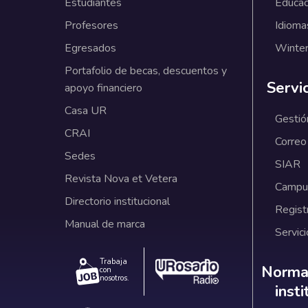
Estudiantes
Educac
Profesores
Idioma
Egresados
Winter
Portafolio de becas, descuentos y
Servi
apoyo financiero
Casa UR
Gestió
CRAI
Correo
Sedes
SIAR
Revista Nova et Vetera
Campus
Directorio institucional
Regist
Manual de marca
Servici
Trabaja
Norm
Normat
con
nosotros.
inst