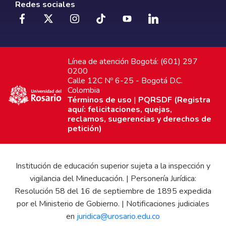
Redes sociales
Línea de atención Bogotá: (601) 297
0200
Calle 12C Nº 6-25 - Bogotá D.C.
Colombia
Términos de uso
|
PQRSDF (Registra
aquí: felicitaciones, quejas,
reclamos, sugerencias y derechos de
petición)
Institución de educación superior sujeta a la inspección y
vigilancia del Mineducación. | Personería Jurídica:
Resolución 58 del 16 de septiembre de 1895 expedida
por el Ministerio de Gobierno. | Notificaciones judiciales
en
juridica@urosario.edu.co