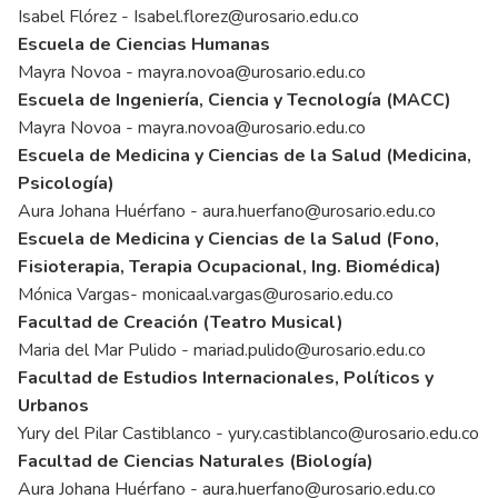
Isabel Flórez -
Isabel.florez@urosario.edu.co
Escuela de Ciencias Humanas
Mayra Novoa -
mayra.novoa@urosario.edu.co
Escuela de Ingeniería, Ciencia y Tecnología (MACC)
Mayra Novoa -
mayra.novoa@urosario.edu.co
Escuela de Medicina y Ciencias de la Salud (Medicina,
Psicología)
Aura Johana Huérfano -
aura.huerfano@urosario.edu.co
Escuela de Medicina y Ciencias de la Salud (Fono,
Fisioterapia, Terapia Ocupacional, Ing. Biomédica)
Mónica Vargas-
monicaal.vargas@urosario.edu.co
Facultad de Creación (Teatro Musical)
Maria del Mar Pulido -
mariad.pulido@urosario.edu.co
Facultad de Estudios Internacionales, Políticos y
Urbanos
Yury del Pilar Castiblanco -
yury.castiblanco@urosario.edu.co
Facultad de Ciencias Naturales (Biología)
Aura Johana Huérfano -
aura.huerfano@urosario.edu.co