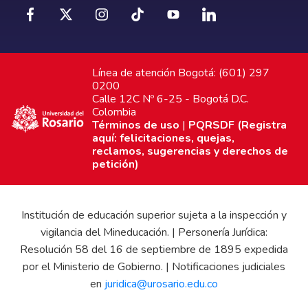
Línea de atención Bogotá: (601) 297
0200
Calle 12C Nº 6-25 - Bogotá D.C.
Colombia
Términos de uso
|
PQRSDF (Registra
aquí: felicitaciones, quejas,
reclamos, sugerencias y derechos de
petición)
Institución de educación superior sujeta a la inspección y
vigilancia del Mineducación. | Personería Jurídica:
Resolución 58 del 16 de septiembre de 1895 expedida
por el Ministerio de Gobierno. | Notificaciones judiciales
en
juridica@urosario.edu.co