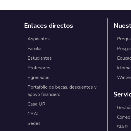
Enlaces directos
Nuest
Aspirantes
Pregr
Familia
Posgr
Estudiantes
Educac
Profesores
Idioma
Egresados
Winter
Portafolio de becas, descuentos y
Servi
apoyo financiero
Casa UR
Gestió
CRAI
Correo
Sedes
SIAR