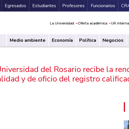
Secundario
Gu
Egresados
Estudiantes
Profesores
Funcionarios
CR
Navegación prin
La Universidad
Oferta académica
UR interna
Medio ambiente
Economía
Política
Negocios
niversidad del Rosario recibe la ren
lidad y de oficio del registro calific