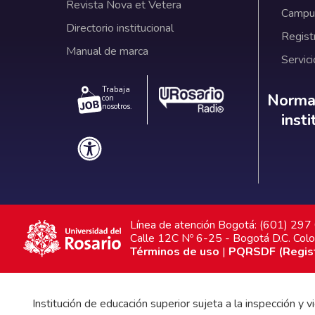
Revista Nova et Vetera
Campus
Directorio institucional
Regist
Manual de marca
Servici
Trabaja
Norm
Normat
con
nosotros.
inst
Línea de atención Bogotá: (601) 29
Calle 12C Nº 6-25 - Bogotá D.C. Col
Términos de uso
|
PQRSDF (Registr
Institución de educación superior sujeta a la inspección y