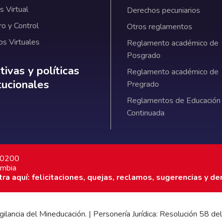
 Virtual
Derechos pecuniarios
ro y Control
Otros reglamentos
os Virtuales
Reglamento académico de
Posgrado
ativas y políticas institucionales
ivas y políticas
Reglamento académico de
itucionales
Pregrado
Reglamentos de Educación
Continuada
7 0200
ombia
a aquí: felicitaciones, quejas, reclamos, sugerencias y de
 vigilancia del Mineducación. | Personería Jurídica: Resolución 58