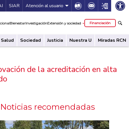
ía de servicios
Icon
Icon
Icon
AI
SIAR
Atención al usuario
cipal
Financiación
cional
Bienestar
Investigación
Extensión y sociedad
Salud
Sociedad
Justicia
Nuestra U
Miradas RCN
ovación de la acreditación en alta
ado
Noticias recomendadas