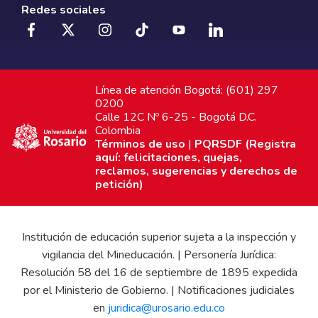
Redes sociales
Línea de atención Bogotá: (601) 297
0200
Calle 12C Nº 6-25 - Bogotá D.C.
Colombia
Términos de uso
|
PQRSDF (Registra
aquí: felicitaciones, quejas,
reclamos, sugerencias y derechos de
petición)
Institución de educación superior sujeta a la inspección y
vigilancia del Mineducación. | Personería Jurídica:
Resolución 58 del 16 de septiembre de 1895 expedida
por el Ministerio de Gobierno. | Notificaciones judiciales
en
juridica@urosario.edu.co