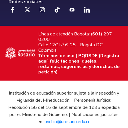
Redes sociales
Línea de atención Bogotá: (601) 297
0200
Calle 12C Nº 6-25 - Bogotá D.C.
Colombia
Términos de uso
|
PQRSDF (Registra
aquí: felicitaciones, quejas,
reclamos, sugerencias y derechos de
petición)
Institución de educación superior sujeta a la inspección y
vigilancia del Mineducación. | Personería Jurídica:
Resolución 58 del 16 de septiembre de 1895 expedida
por el Ministerio de Gobierno. | Notificaciones judiciales
en
juridica@urosario.edu.co