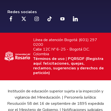
Redes sociales
Línea de atención Bogotá: (601) 297
0200
Calle 12C Nº 6-25 - Bogotá D.C.
Colombia
Términos de uso
|
PQRSDF (Registra
aquí: felicitaciones, quejas,
reclamos, sugerencias y derechos de
petición)
Institución de educación superior sujeta a la inspección y
vigilancia del Mineducación. | Personería Jurídica:
Resolución 58 del 16 de septiembre de 1895 expedida
por el Ministerio de Gobierno. | Notificaciones judiciales