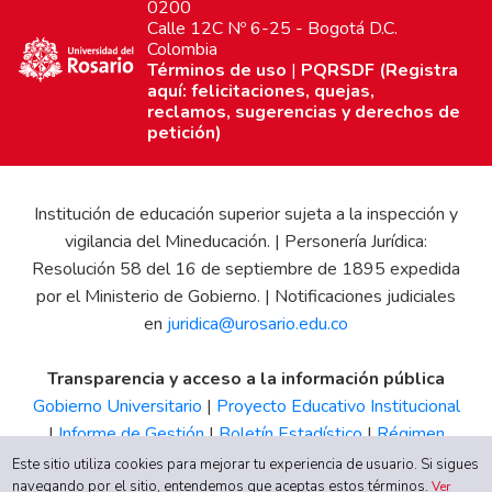
0200
Calle 12C Nº 6-25 - Bogotá D.C.
Colombia
Términos de uso
|
PQRSDF (Registra
aquí: felicitaciones, quejas,
reclamos, sugerencias y derechos de
petición)
Institución de educación superior sujeta a la inspección y
vigilancia del Mineducación. | Personería Jurídica:
Resolución 58 del 16 de septiembre de 1895 expedida
por el Ministerio de Gobierno. | Notificaciones judiciales
en
juridica@urosario.edu.co
Transparencia y acceso a la información pública
Gobierno Universitario
|
Proyecto Educativo Institucional
|
Informe de Gestión
|
Boletín Estadístico
|
Régimen
Tributario
|
Estados Financieros
|
Código de Ética
|
Canal
Este sitio utiliza cookies para mejorar tu experiencia de usuario. Si sigues
de Integridad UR
navegando por el sitio, entendemos que aceptas estos términos.
Ver