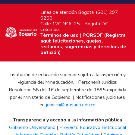
Redes sociales
Línea de atención Bogotá: (601) 297
0200
Calle 12C Nº 6-25 - Bogotá D.C.
Colombia
Términos de uso
|
PQRSDF (Registra
aquí: felicitaciones, quejas,
reclamos, sugerencias y derechos de
petición)