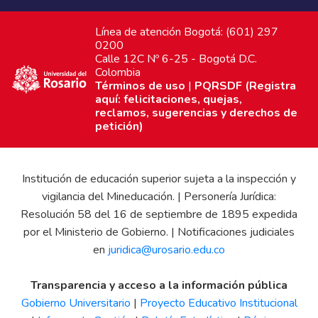
Línea de atención Bogotá: (601) 297
0200
Calle 12C Nº 6-25 - Bogotá D.C.
Colombia
Términos de uso
|
PQRSDF (Registra
aquí: felicitaciones, quejas,
reclamos, sugerencias y derechos de
petición)
Institución de educación superior sujeta a la inspección y
vigilancia del Mineducación. | Personería Jurídica:
Resolución 58 del 16 de septiembre de 1895 expedida
por el Ministerio de Gobierno. | Notificaciones judiciales
en
juridica@urosario.edu.co
Transparencia y acceso a la información pública
Gobierno Universitario
|
Proyecto Educativo Institucional