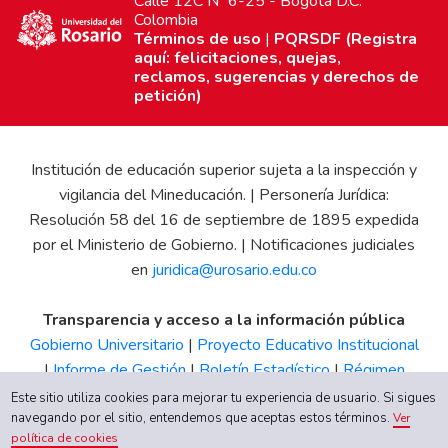
Calle 12C Nº 6-25 - Bogotá D.C.
Colombia
Términos de uso
|
PQRSDF (Registra
aquí: felicitaciones, quejas,
reclamos, sugerencias y derechos de
petición)
Institución de educación superior sujeta a la inspección y
vigilancia del Mineducación. | Personería Jurídica:
Resolución 58 del 16 de septiembre de 1895 expedida
por el Ministerio de Gobierno. | Notificaciones judiciales
en
juridica@urosario.edu.co
Transparencia y acceso a la información pública
Gobierno Universitario
|
Proyecto Educativo Institucional
|
Informe de Gestión
|
Boletín Estadístico
|
Régimen
Tributario
|
Estados Financieros
|
Código de Ética
|
Canal
Este sitio utiliza cookies para mejorar tu experiencia de usuario. Si sigues
de Integridad UR
navegando por el sitio, entendemos que aceptas estos términos.
Ver
política de cookies