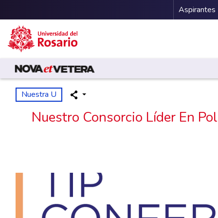
Menu 
Aspirantes
Pasar al contenido principal
Nuestra U
Nuestro Consorcio Líder En Po