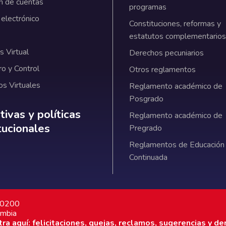
n de cuentas
programas
 electrónico
Constituciones, reformas y
estatutos complementarios
 Virtual
Derechos pecuniarios
ro y Control
Otros reglamentos
os Virtuales
Reglamento académico de
Posgrado
ativas y políticas institucionales
ivas y políticas
Reglamento académico de
itucionales
Pregrado
Reglamentos de Educación
Continuada
7 0200
ombia
a aquí: felicitaciones, quejas, reclamos, sugerencias y de