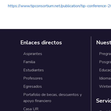
https://www.tipconsortium.net/publication/tip-conference-2
Enlaces directos
Nuest
Aspirantes
Pregr
Familia
Posgr
Estudiantes
Educac
Profesores
Idioma
Egresados
Winter
Portafolio de becas, descuentos y
Servi
apoyo financiero
Casa UR