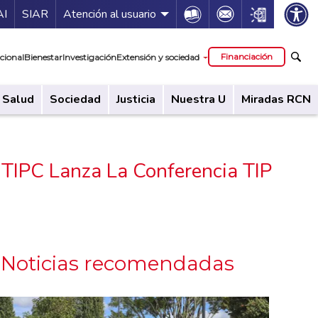
ía de servicios
Icon
Icon
Icon
AI
SIAR
Atención al usuario
cipal
Financiación
cional
Bienestar
Investigación
Extensión y sociedad
Salud
Sociedad
Justicia
Nuestra U
Miradas RCN
 TIPC Lanza La Conferencia TIP
Noticias recomendadas