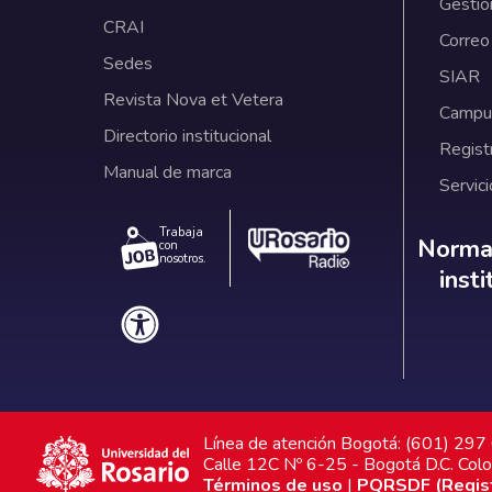
Gestió
CRAI
Correo
Sedes
SIAR
Revista Nova et Vetera
Campus
Directorio institucional
Regist
Manual de marca
Servici
Trabaja
Norm
Normat
con
nosotros.
inst
Línea de atención Bogotá: (601) 29
Calle 12C Nº 6-25 - Bogotá D.C. Col
Términos de uso
|
PQRSDF (Registr