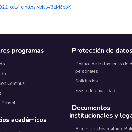
022-call/
o
https://bit.ly/3zM6poK
ros programas
Protección de dato
ado
Política de tratamiento de 
personales
ado
Solicitudes
ión Continua
Aviso de privacidad
s
 School
Documentos
institucionales y leg
cios académicos
Bienestar Universitario: Polí