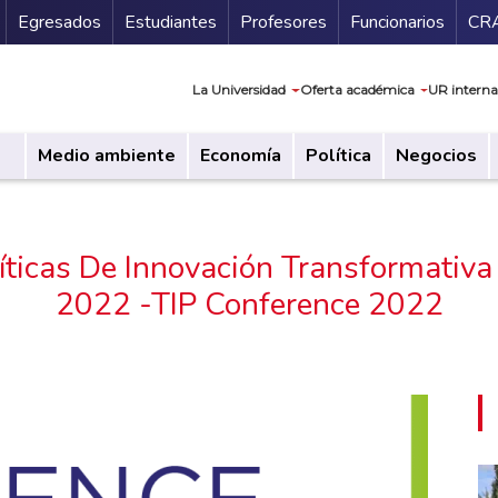
Secundario
Gu
Egresados
Estudiantes
Profesores
Funcionarios
CR
Navegación prin
La Universidad
Oferta académica
UR interna
Medio ambiente
Economía
Política
Negocios
líticas De Innovación Transformativa
2022 -TIP Conference 2022