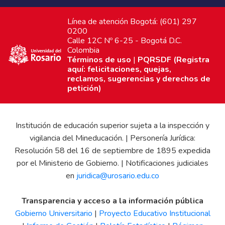
Línea de atención Bogotá: (601) 297
0200
Calle 12C Nº 6-25 - Bogotá D.C.
Colombia
Términos de uso
|
PQRSDF (Registra
aquí: felicitaciones, quejas,
reclamos, sugerencias y derechos de
petición)
Institución de educación superior sujeta a la inspección y
vigilancia del Mineducación. | Personería Jurídica:
Resolución 58 del 16 de septiembre de 1895 expedida
por el Ministerio de Gobierno. | Notificaciones judiciales
en
juridica@urosario.edu.co
Transparencia y acceso a la información pública
Gobierno Universitario
|
Proyecto Educativo Institucional