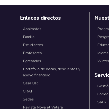
Enlaces directos
Nuest
Aspirantes
Pregr
Familia
Posgr
Estudiantes
Educac
Profesores
Idioma
Egresados
Winter
Portafolio de becas, descuentos y
Servi
apoyo financiero
Casa UR
Gestió
CRAI
Correo
Sedes
SIAR
Revista Nova et Vetera