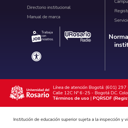
Campus
Directorio institucional
Regist
Manual de marca
Servici
Trabaja
Norm
Normat
con
nosotros.
inst
Línea de atención Bogotá: (601) 29
Calle 12C Nº 6-25 - Bogotá D.C. Col
Términos de uso
|
PQRSDF (Registr
Institución de educación superior sujeta a la inspección y