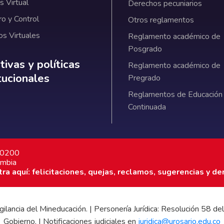
 Virtual
Derechos pecuniarios
ro y Control
Otros reglamentos
os Virtuales
Reglamento académico de
Posgrado
ativas y políticas institucionales
ivas y políticas
Reglamento académico de
itucionales
Pregrado
Reglamentos de Educación
Continuada
7 0200
ombia
a aquí: felicitaciones, quejas, reclamos, sugerencias y de
 vigilancia del Mineducación. | Personería Jurídica: Resolución 58
Gobierno. | Notificaciones judiciales en
juridica@urosario.edu.co