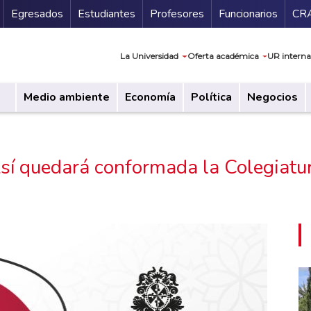
Secundario
Gu
Egresados
Estudiantes
Profesores
Funcionarios
CR
Navegación prin
La Universidad
Oferta académica
UR interna
Medio ambiente
Economía
Política
Negocios
sí quedará conformada la Colegiatu