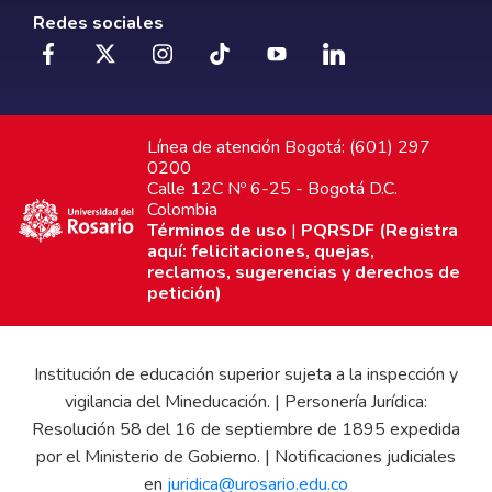
Redes sociales
Línea de atención Bogotá: (601) 297
0200
Calle 12C Nº 6-25 - Bogotá D.C.
Colombia
Términos de uso
|
PQRSDF (Registra
aquí: felicitaciones, quejas,
reclamos, sugerencias y derechos de
petición)
Institución de educación superior sujeta a la inspección y
vigilancia del Mineducación. | Personería Jurídica:
Resolución 58 del 16 de septiembre de 1895 expedida
por el Ministerio de Gobierno. | Notificaciones judiciales
en
juridica@urosario.edu.co