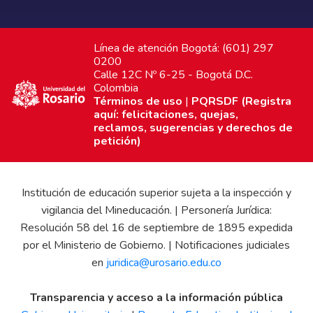
Línea de atención Bogotá: (601) 297
0200
Calle 12C Nº 6-25 - Bogotá D.C.
Colombia
Términos de uso
|
PQRSDF (Registra
aquí: felicitaciones, quejas,
reclamos, sugerencias y derechos de
petición)
Institución de educación superior sujeta a la inspección y
vigilancia del Mineducación. | Personería Jurídica:
Resolución 58 del 16 de septiembre de 1895 expedida
por el Ministerio de Gobierno. | Notificaciones judiciales
en
juridica@urosario.edu.co
Transparencia y acceso a la información pública