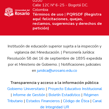
0200
Calle 12C Nº 6-25 - Bogotá D.C.
Colombia
Términos de uso
|
PQRSDF (Registra
aquí: felicitaciones, quejas,
reclamos, sugerencias y derechos de
petición)
Institución de educación superior sujeta a la inspección y
vigilancia del Mineducación. | Personería Jurídica:
Resolución 58 del 16 de septiembre de 1895 expedida
por el Ministerio de Gobierno. | Notificaciones judiciales
en
juridica@urosario.edu.co
Transparencia y acceso a la información pública
Gobierno Universitario
|
Proyecto Educativo Institucional
|
Informe de Gestión
|
Boletín Estadístico
|
Régimen
Tributario
|
Estados Financieros
|
Código de Ética
|
Canal
de Integridad UR