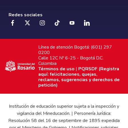
Redes sociales
Línea de atención Bogotá: (601) 297
0200
Calle 12C Nº 6-25 - Bogotá D.C.
Colombia
Términos de uso
|
PQRSDF (Registra
aquí: felicitaciones, quejas,
reclamos, sugerencias y derechos de
petición)
Institución de educación superior sujeta a la inspección y
vigilancia del Mineducación. | Personería Jurídica:
Resolución 58 del 16 de septiembre de 1895 expedida
por el Ministerio de Gobierno. | Notificaciones judiciales