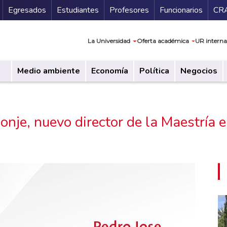
Secundario
Gu
Egresados
Estudiantes
Profesores
Funcionarios
CR
Navegación prin
La Universidad
Oferta académica
UR interna
Medio ambiente
Economía
Política
Negocios
onje, nuevo director de la Maestría