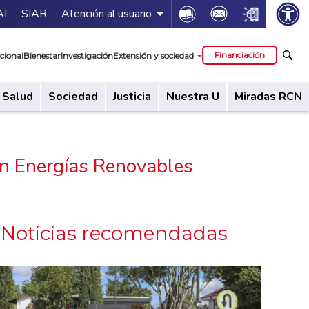
ía de servicios
Icon
Icon
Icon
AI
SIAR
Atención al usuario
cipal
Financiación
cional
Bienestar
Investigación
Extensión y sociedad
Salud
Sociedad
Justicia
Nuestra U
Miradas RCN
 en Energías Renovables
Noticias recomendadas