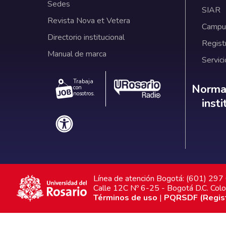
Sedes
SIAR
Revista Nova et Vetera
Campus
Directorio institucional
Regist
Manual de marca
Servici
Trabaja
Norm
Normat
con
nosotros.
inst
Línea de atención Bogotá: (601) 29
Calle 12C Nº 6-25 - Bogotá D.C. Col
Términos de uso
|
PQRSDF (Registr