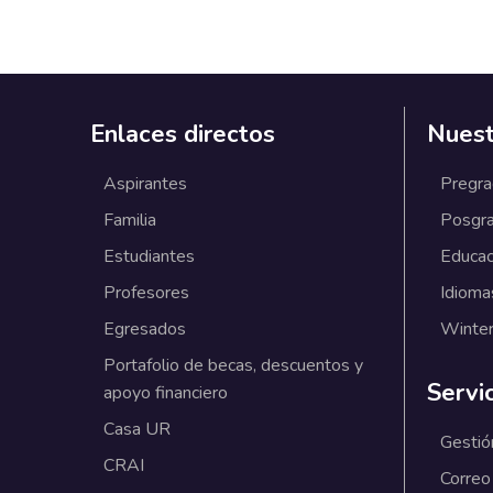
Enlaces directos
Nuest
Aspirantes
Pregr
Familia
Posgr
Estudiantes
Educac
Profesores
Idioma
Egresados
Winter
Portafolio de becas, descuentos y
Servi
apoyo financiero
Casa UR
Gestió
CRAI
Correo